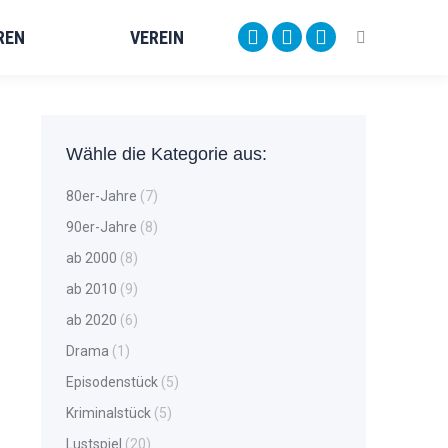
REN
OREN
VEREIN
VEREIN
Search:
Search:
Facebook
Facebook
Instagram
Instagram
YouTube
YouTube
page
page
page
page
page
page
opens
opens
opens
opens
opens
opens
in
in
in
in
in
in
Wähle die Kategorie aus:
new
new
new
new
new
new
80er-Jahre
(7)
window
window
window
window
window
window
90er-Jahre
(8)
ab 2000
(8)
ab 2010
(9)
ab 2020
(6)
Drama
(1)
Episodenstück
(5)
Kriminalstück
(5)
Lustspiel
(20)