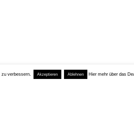
um
|
Datenschutz
 zu verbessern.
Hier mehr über das Dea
Akzeptieren
Ablehnen