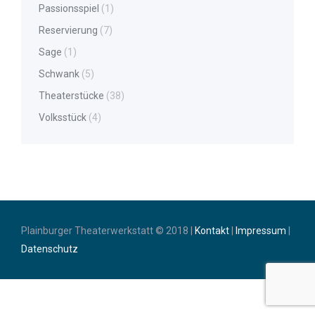
Passionsspiel
(1)
Reservierung
(7)
Sage
(1)
Schwank
(5)
Theaterstücke
(38)
Volksstück
(4)
Plainburger Theaterwerkstatt © 2018 |
Kontakt
|
Impressum
|
Datenschutz