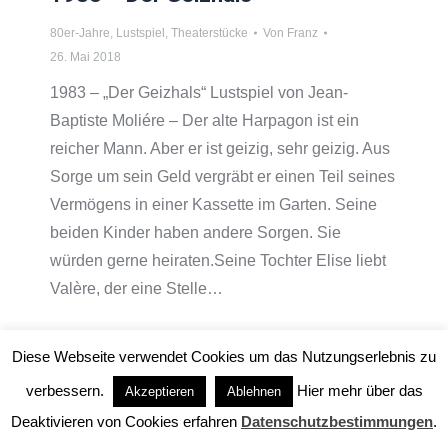
80er-Jahre
,
Lustspiel
,
Theaterstücke
Von
Franz
26. Mai 2018
1983 – „Der Geizhals“ Lustspiel von Jean-
Baptiste Moliére – Der alte Harpagon ist ein
reicher Mann. Aber er ist geizig, sehr geizig. Aus
Sorge um sein Geld vergräbt er einen Teil seines
Vermögens in einer Kassette im Garten. Seine
beiden Kinder haben andere Sorgen. Sie
würden gerne heiraten.Seine Tochter Elise liebt
Valère, der eine Stelle…
Diese Webseite verwendet Cookies um das Nutzungserlebnis zu
verbessern.
Hier mehr über das
Akzeptieren
Ablehnen
Deaktivieren von Cookies erfahren
Datenschutzbestimmungen
.