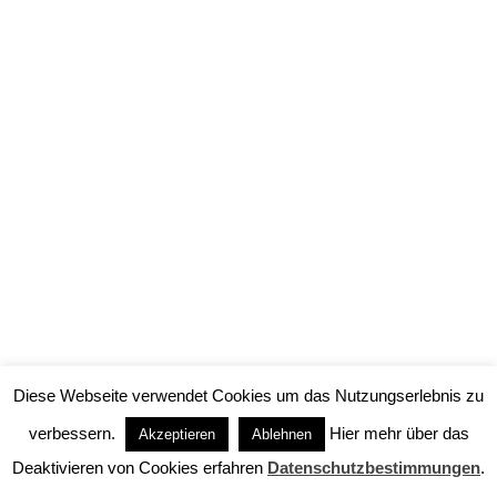
Bachlechner mit Liedern von Claire Waldoff –
Am Beginn stand diesmal die Frage, welche
Rolle, welchen Typus, welchen Charakter die
Mitglieder des Ensembles besonders
interessant fänden und schon immer einmal
spielen wollten. Die Sammlung der
geäusserten Wünsche war dann die
Ausgangsbasis, aus der Katharina Bachlechner
zusammen mit den Schauspielern die…
Diese Webseite verwendet Cookies um das Nutzungserlebnis zu
verbessern.
Hier mehr über das
Akzeptieren
Ablehnen
Deaktivieren von Cookies erfahren
Datenschutzbestimmungen
.