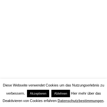
Laufs und Curt Kraatz, in einer Bearbeitung von
Hugo Wiener „Eine der schönsten und
witzigsten Komödien“ – Werner Martin, ein
aufstrebender und äußerst erfolgreicher
Jungunternehmer, benötigt dringend finanzielle
Unterstützung zur weiteren Expansion seiner
Firma. Sein ehrenwerter Herr Schwiegervater
Leo Bamberger – der angeblich “Große
Drache” im Männerbund der…
Diese Webseite verwendet Cookies um das Nutzungserlebnis zu
verbessern.
Hier mehr über das
Akzeptieren
Ablehnen
Deaktivieren von Cookies erfahren
Datenschutzbestimmungen
.