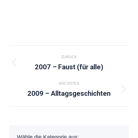
Kommentarnavigation
ZURÜCK
2007 – Faust (für alle)
Vorheriger
Beitrag:
NÄCHSTES
2009 – Alltagsgeschichten
Nächster
Beitrag:
Wähle die Kategorie aus: