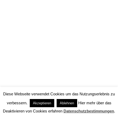
Eckhardt – „Was wäre wenn…?“ Dieses
Zauberwort ist so alt wie die Schwächen und
Wünsche des Menschen. Es steht für dieses
spritzige, amüsante, aber im Grunde sehr
wahre Spiel. Zu Hause beim Industriellen
Stapler scheint die Welt bis auf ein paar
Harmlosigkeiten völlig in Ordnung: Seine Frau
lebt…
Diese Webseite verwendet Cookies um das Nutzungserlebnis zu
verbessern.
Hier mehr über das
Akzeptieren
Ablehnen
Deaktivieren von Cookies erfahren
Datenschutzbestimmungen
.