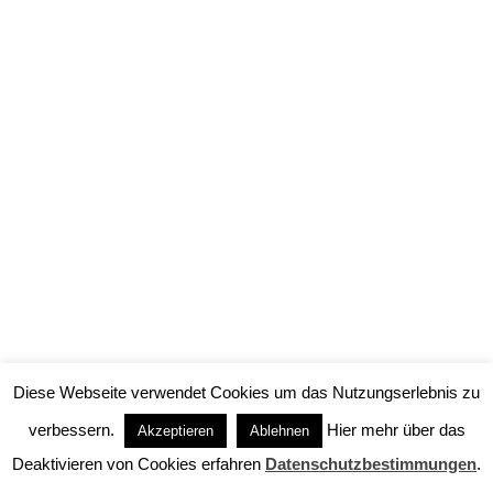
2. Juni 2018
2017 – „Wo gehobelt wird, da fallen Späne“
Volkstümliches Lustspiel von Toni Lauerer –
Tischlermeister Ludwig Schreiner ist mächtig
stolz auf seine hübsche und gescheite Tochter.
Er hat sie extra in die Stadt zum Studieren
geschickt, damit sie dort einen Mann
kennenlernt, der ihr auch angemessen ist. Ein
Doktor oder ein Jurist oder zumindest ein…
Diese Webseite verwendet Cookies um das Nutzungserlebnis zu
verbessern.
Hier mehr über das
Akzeptieren
Ablehnen
Deaktivieren von Cookies erfahren
Datenschutzbestimmungen
.