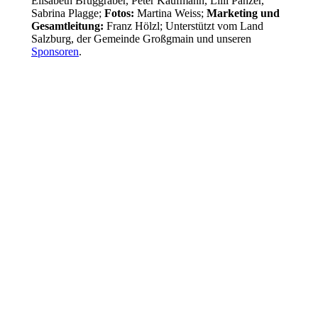
Elisabeth Bruggraber, Peter Kaufmann, Lilli Panzer,
Sabrina Plagge;
Fotos:
Martina Weiss;
Marketing und
Gesamtleitung:
Franz Hölzl; Unterstützt vom Land
Salzburg, der Gemeinde Großgmain und unseren
Sponsoren
.