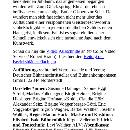
bedeutenden Jubiläum, das angemessen begangen
werden will. Zum Glück springt Elmar der ebenso
beflissene wie umsichtige Butler Gisbert zur Seite. Da
wundert man sich fast schon nicht mehr über das
Auftauchen einer versponnenen Geisterbeschwörerin –
schließlich gibt es in jedem ordentlichen Schloss einen
Hausgeist, in diesem Fall ist es sogar ein tierischer.
Schnell entwickelt sich eine turbulente Jagd nach dem
Kunstwerk.
Schau dir hier die
Video-Ausschnitte
an (© Color Video
Service / Robert Braun). Lies hier den
Beitrag der
Bezirksblätter Flachgau
.
Aufführungsrechte
bei Vertriebsstelle und Verlag
Deutscher Bühnenschriftsteller und Bühnenkomponisten
GmbH, 22844 Norderstedt
Darsteller*innen:
Susanne Dallinger, Sabine Eggl-
Strobl, Markus Fallenegger, Birgit Heimel, Brigitte
Hiesinger, Brigitte Hofmann-Koidl, Claudia Hölzl,
Alexander Seitz, Brigitte Voggenberger-Göttl, Eric
Voggenberger, Sigrun Wagner, Bärbel Walther, Josefine
Walther;
Regie:
Marion Hackl;
Maske und Kostüme:
Elisabeth Isak;
Bühnenbild:
Jürgen Zellerhoff;
Licht-
und Tontechnik:
Levi Walther, ALV;
Abendkassa: