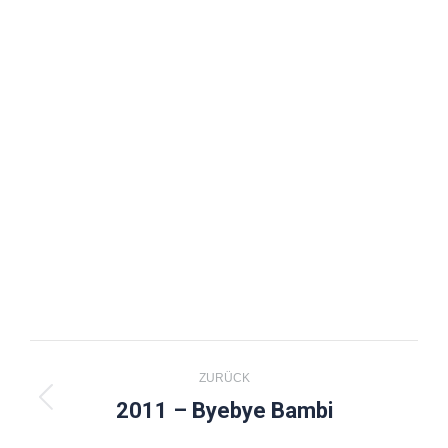
Kommentarnavigation
ZURÜCK
2011 – Byebye Bambi
Vorheriger
Beitrag: